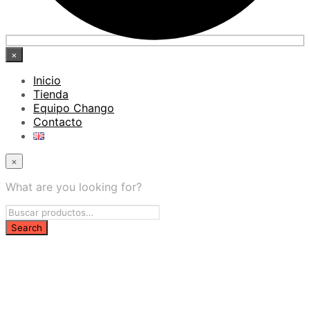
×
Inicio
Tienda
Equipo Chango
Contacto
×
What are you looking for?