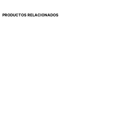
PRODUCTOS RELACIONADOS
19,00
€
19,00
€
Seleccionar opciones
Seleccionar opciones
19,00
€
19,00
€
Seleccionar opciones
Seleccionar opciones