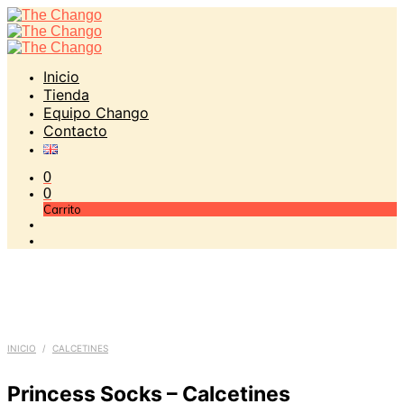
Inicio
Tienda
Equipo Chango
Contacto
0
0
Carrito
INICIO
/
CALCETINES
Princess Socks – Calcetines