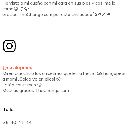
He visto a mi dueña con mi cara en sus pies y casi me la
como😋 🤣😂
Gracias TheChango.com por ésta chuladaaa🥰🧦🧦🧦
@nalalupoms
Miren que chulo los calcetines que le ha hecho @changopets
a mami ,¡Salgo yo en ellos! 😮
Están chulísimos 😍
Muchas gracias TheChango.com .
Talla
35-40, 41-44